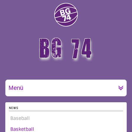
BG 74
GÖTTINGEN
Menü
NEWS
Baseball
Basketball