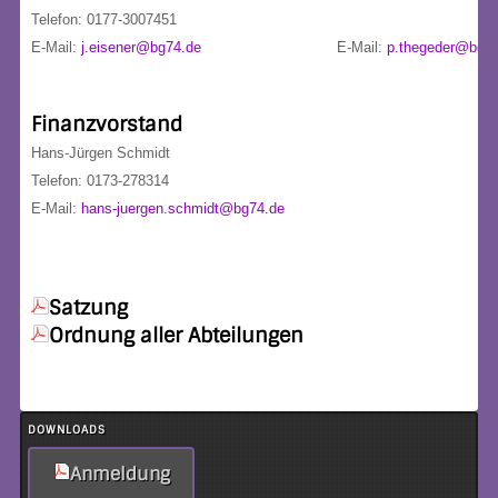
Telefon: 0177-3007451
E-Mail:
j.eisener@bg74.de
E-Mail:
p.thegeder@bg74
Finanzvorstand
Hans-Jürgen Schmidt
Telefon: 0173-278314
E-Mail:
hans-juergen.schmidt@bg74.de
Satzung
Ordnung aller Abteilungen
DOWNLOADS
Anmeldung