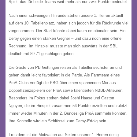
Spiel, das für beide Teams weit mehr als nur zwei Punkte bedeutet.
Nach einer schwierigen Hinrunde stehen unsere 1. Herren aktuell
auf dem 10. Tabellenplatz, haben sich jedoch für die Rückrunde viel
vorgenommen. Der Start könnte dabei kaum emotionaler sein: Ein
Derby gegen einen starken Gegner – und dazu noch eine offene
Rechnung. Im Hinspiel musste man sich auswärts in der SBL
deutlich mit 89:71 geschlagen geben.
Die Gäste von PB Göttingen reisen als Tabellensechster an und
gehen damit leicht favorisiert in die Partie. Als Farmteam eines
ProA-Clubs verfügt die PBG über einen spannenden Mix aus
Doppellizenzspielern der ProA sowie talentierten NBBL-Akteuren.
Besonders im Fokus stehen dabei Joshi Haase und Gaston
Nguyen, die im Hinspiel zusammen 54 Punkte erzielten und zuletzt
immer wieder Minuten in der 2. Bundesliga ProA sammeln konnten.
Ihre Kontrolle wird ein Schlüssel zum Derby-Erfolg sein.
Trotzdem ist die Motivation auf Seiten unserer 1. Herren riesig.