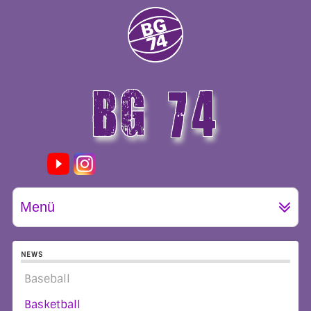
BG 74
GÖTTINGEN
Menü
NEWS
Baseball
Basketball