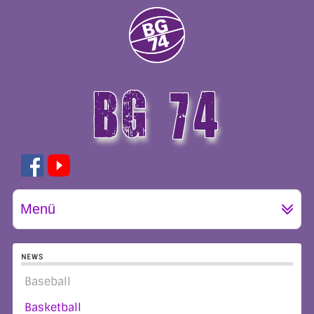
BG 74
GÖTTINGEN
Menü
NEWS
Baseball
Basketball