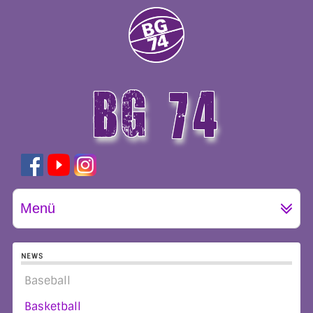
BG 74
GÖTTINGEN
Menü
NEWS
Baseball
Basketball