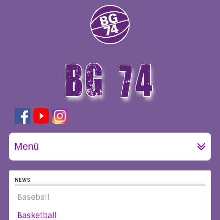
BG 74
GÖTTINGEN
Menü
NEWS
Baseball
Basketball