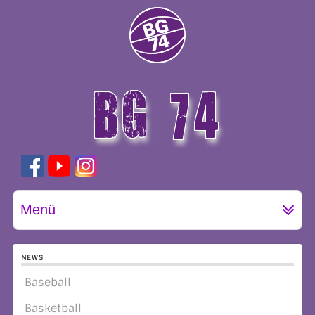
BG 74
GÖTTINGEN
Menü
NEWS
Baseball
Basketball