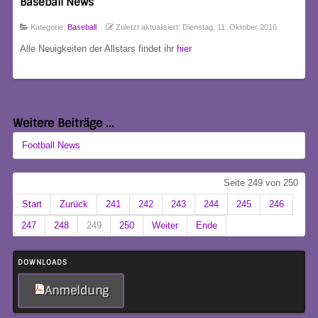
Baseball News
Kategorie:
Baseball
Zuletzt aktualisiert: Dienstag, 11. Oktober 2016
Alle Neuigkeiten der Allstars findet ihr
hier
Weitere Beiträge ...
Football News
Seite 249 von 250
Start
Zurück
241
242
243
244
245
246
247
248
249
250
Weiter
Ende
DOWNLOADS
Anmeldung