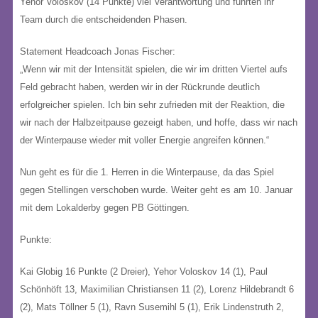
Yehor Voloskov (14 Punkte) viel Verantwortung und führten ihr
Team durch die entscheidenden Phasen.
Statement Headcoach Jonas Fischer:
„Wenn wir mit der Intensität spielen, die wir im dritten Viertel aufs
Feld gebracht haben, werden wir in der Rückrunde deutlich
erfolgreicher spielen. Ich bin sehr zufrieden mit der Reaktion, die
wir nach der Halbzeitpause gezeigt haben, und hoffe, dass wir nach
der Winterpause wieder mit voller Energie angreifen können.“
Nun geht es für die 1. Herren in die Winterpause, da das Spiel
gegen Stellingen verschoben wurde. Weiter geht es am 10. Januar
mit dem Lokalderby gegen PB Göttingen.
Punkte:
Kai Globig 16 Punkte (2 Dreier), Yehor Voloskov 14 (1), Paul
Schönhöft 13, Maximilian Christiansen 11 (2), Lorenz Hildebrandt 6
(2), Mats Töllner 5 (1), Ravn Susemihl 5 (1), Erik Lindenstruth 2,