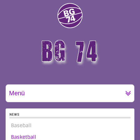
BG 74
GÖTTINGEN
Menü
NEWS
Baseball
Basketball