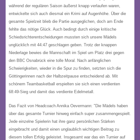
während der regulären Saison äußerst knapp verlaufen waren,
entwickelte sich auch diesmal ein Krimi auf Augenhöhe
. Über die
gesamte Spielzeit blieb die Partie ausgeglichen, doch am Ende
fehlte das nötige Glück
. Auch bedingt durch einige kritische
Schiedsrichterentscheidungen mussten sich unsere Mädels
unglücklich mit 44:47 geschlagen geben
.
Trotz der knappen
Niederlage bewies die Mannschaft im Spiel um Platz drei gegen
den BBC Osnabrück eine tolle Moral
. Nach anfänglichen
Schwierigkeiten, wieder in die Spur zu finden, setzten sich die
Göttingerinnen nach der Halbzeitpause entscheidend ab
. Mit
schönem Teambasketball erspielten sie sich einen verdienten
68:49-Sieg und damit das verdiente Edelmetall
.
Das Fazit von Headcoach Annika Oevermann:
"Die Mädels haben
über das gesamte Turnier hinweg einfach super zusammengespielt.
Jede einzelne Spielerin hat ihre ganz persönlichen Stärken
eingebracht und damit einen unglaublich wichtigen Beitrag zu
diesem tollen Erfolg geleistet. Insgesamt war das ein Turnier auf