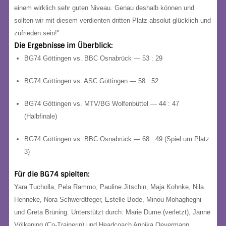
einem wirklich sehr guten Niveau. Genau deshalb können und
sollten wir mit diesem verdienten dritten Platz absolut glücklich und
zufrieden sein!"
Die Ergebnisse im Überblick:
BG74 Göttingen
vs. BBC Osnabrück —
53 : 29
BG74 Göttingen
vs. ASC Göttingen —
58 : 52
BG74 Göttingen
vs. MTV/BG Wolfenbüttel —
44 : 47
(Halbfinale)
BG74 Göttingen
vs. BBC Osnabrück —
68 : 49
(Spiel um Platz
3)
Für die BG74 spielten:
Yara Tucholla, Pela Rammo, Pauline Jitschin, Maja Kohnke, Nila
Henneke, Nora Schwerdtfeger, Estelle Bode, Minou Mohagheghi
und Greta Brüning.
Unterstützt durch:
Marie Dume (verletzt), Janne
Völkening (Co-Trainerin) und Headcoach Annika Oevermann.