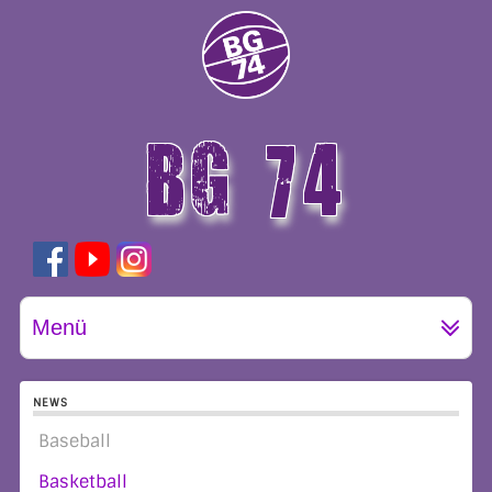
BG 74
GÖTTINGEN
Menü
NEWS
Baseball
Basketball