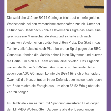
Die weibliche U12 der BG74 Göttingen blickt auf ein erfolgreiches
Wochenende bei den Verbandsmeisterschaften zurück
. Unter der
Leitung von Headcoach Annika Oevermann zeigte das Team eine
geschlossene Mannschaftsleistung und sicherte sich nach
intensiven Spielen einen verdienten dritten Platz
.
Der Start in das
Turnier verlief absolut nach Plan: Im ersten Spiel gegen den BBC
Osnabrück fanden die Mädels schnell ihren Rhythmus und nutzten
die Partie, um sich als Team optimal einzuspielen
. Das Ergebnis
war ein deutlicher 53:29-Sieg
. Auch das anschließende Derby
gegen den ASC Göttingen konnte die BG74 für sich entscheiden
.
Zwar ließ die Konzentration in der Defensive zeitweise nach, doch
am Ende reichte die Energie aus, um einen 58:52-Erfolg über die
Zeit zu bringen
.
Im Halbfinale kam es zum mit Spannung erwarteten Duell gegen
den MTV/BG Wolfenbüttel
. Da bereits alle drei Begegnungen