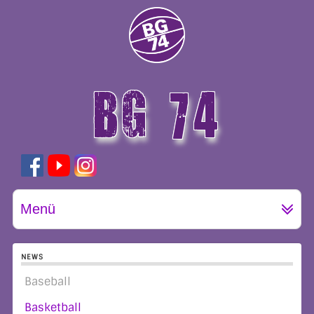
BG 74
GÖTTINGEN
Menü
NEWS
Baseball
Basketball