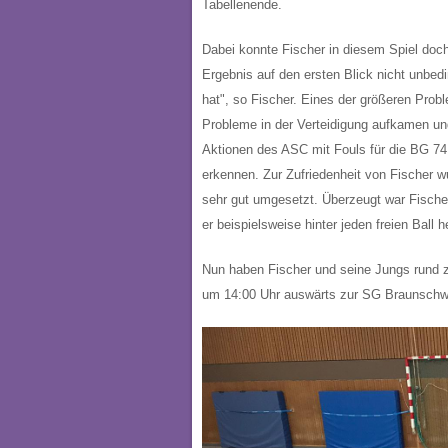
Tabellenende.
Dabei konnte Fischer in diesem Spiel doc
Ergebnis auf den ersten Blick nicht unbedi
hat", so Fischer. Eines der größeren Pro
Probleme in der Verteidigung aufkamen und
Aktionen des ASC mit Fouls für die BG 74
erkennen. Zur Zufriedenheit von Fischer w
sehr gut umgesetzt. Überzeugt war Fische
er beispielsweise hinter jeden freien Ball 
Nun haben Fischer und seine Jungs rund 
um 14:00 Uhr auswärts zur SG Braunschw