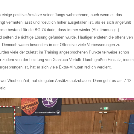
h einige positive Ansätze seiner Jungs wahrnehmen, auch wenn es das
ngt vermuten lässt und "deutlich höher ausgefallen ist, als es sich angefühlt
bleme bestand für die BG 74 darin, dass immer wieder (Abstimmungs-)
 selten die richtige Lösung gefunden wurde. Häufiger endeten die offensiven
. Dennoch waren besonders in der Offensive viele Verbesserungen zu
urden viele der zuletzt im Training angesprochenen Punkte teilweise schon
r zudem von der Leistung von Gianluca Vertulli. Durch großen Einsatz, indem
hergesprungen ist, hat er sich viele Extra-Minuten redlich verdient.
zwei Wochen Zeit, auf die guten Ansätze aufzubauen. Dann geht es am 7.12.
eig.