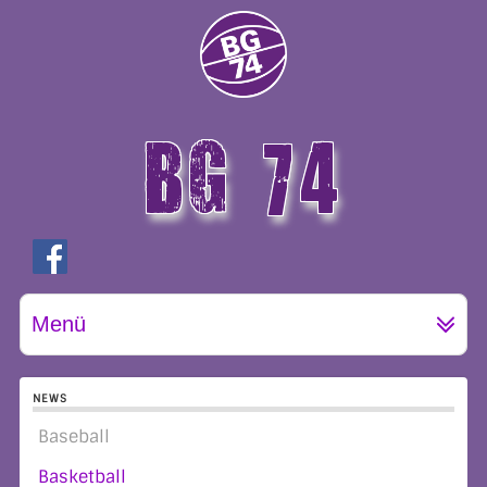
BG 74
GÖTTINGEN
Menü
NEWS
Baseball
Basketball