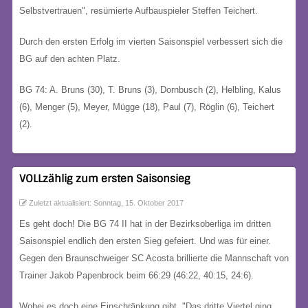
Selbstvertrauen", resümierte Aufbauspieler Steffen Teichert.
Durch den ersten Erfolg im vierten Saisonspiel verbessert sich die
BG auf den achten Platz.
BG 74: A. Bruns (30), T. Bruns (3), Dornbusch (2), Helbling, Kalus
(6), Menger (5), Meyer, Mügge (18), Paul (7), Röglin (6), Teichert
(2).
VOLLzählig zum ersten Saisonsieg
Zuletzt aktualisiert: Sonntag, 15. Oktober 2017
Es geht doch! Die BG 74 II hat in der Bezirksoberliga im dritten
Saisonspiel endlich den ersten Sieg gefeiert. Und was für einer.
Gegen den Braunschweiger SC Acosta brillierte die Mannschaft von
Trainer Jakob Papenbrock beim 66:29 (46:22, 40:15, 24:6).
Wobei es doch eine Einschränkung gibt. "Das dritte Viertel ging