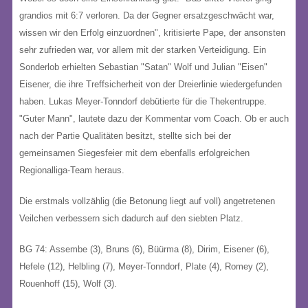
grandios mit 6:7 verloren. Da der Gegner ersatzgeschwächt war,
wissen wir den Erfolg einzuordnen", kritisierte Pape, der ansonsten
sehr zufrieden war, vor allem mit der starken Verteidigung. Ein
Sonderlob erhielten Sebastian "Satan" Wolf und Julian "Eisen"
Eisener, die ihre Treffsicherheit von der Dreierlinie wiedergefunden
haben. Lukas Meyer-Tonndorf debütierte für die Thekentruppe.
"Guter Mann", lautete dazu der Kommentar vom Coach. Ob er auch
nach der Partie Qualitäten besitzt, stellte sich bei der
gemeinsamen Siegesfeier mit dem ebenfalls erfolgreichen
Regionalliga-Team heraus.
Die erstmals vollzählig (die Betonung liegt auf voll) angetretenen
Veilchen verbessern sich dadurch auf den siebten Platz.
BG 74: Assembe (3), Bruns (6), Büürma (8), Dirim, Eisener (6),
Hefele (12), Helbling (7), Meyer-Tonndorf, Plate (4), Romey (2),
Rouenhoff (15), Wolf (3).