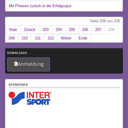
Mit Phrasen zurück in die Erfolgsspur
Seite 208 von 235
Start
Zurück
203
204
205
206
207
208
209
210
211
212
Weiter
Ende
DOWNLOADS
Anmeldung
SPONSOREN