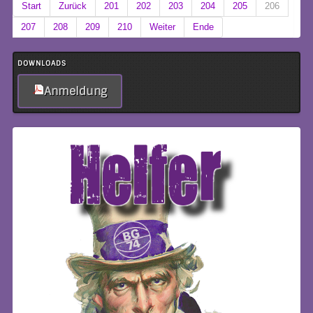
Start
Zurück
201
202
203
204
205
206
207
208
209
210
Weiter
Ende
DOWNLOADS
Anmeldung