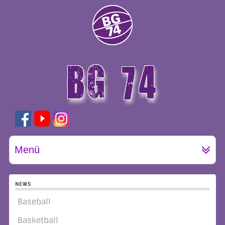
BG 74
GÖTTINGEN
Menü
NEWS
Baseball
Basketball