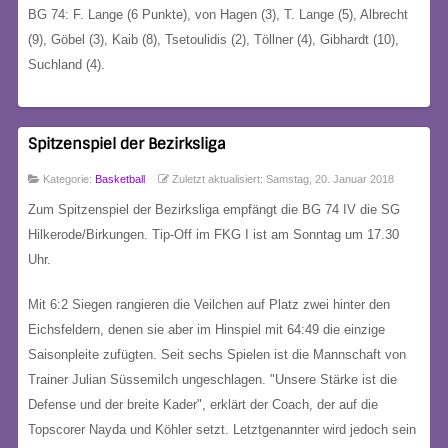
BG 74: F. Lange (6 Punkte), von Hagen (3), T. Lange (5), Albrecht
(9), Göbel (3), Kaib (8), Tsetoulidis (2), Töllner (4), Gibhardt (10),
Suchland (4).
Spitzenspiel der Bezirksliga
Kategorie:
Basketball
Zuletzt aktualisiert: Samstag, 20. Januar 2018
Zum Spitzenspiel der Bezirksliga empfängt die BG 74 IV die SG
Hilkerode/Birkungen. Tip-Off im FKG I ist am Sonntag um 17.30
Uhr.
Mit 6:2 Siegen rangieren die Veilchen auf Platz zwei hinter den
Eichsfeldern, denen sie aber im Hinspiel mit 64:49 die einzige
Saisonpleite zufügten. Seit sechs Spielen ist die Mannschaft von
Trainer Julian Süssemilch ungeschlagen. "Unsere Stärke ist die
Defense und der breite Kader", erklärt der Coach, der auf die
Topscorer Nayda und Köhler setzt. Letztgenannter wird jedoch sein