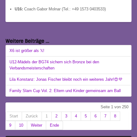
U16:
Coach Gabor Molnar (Tel.: +49 1573 0403533)
Weitere Beiträge ...
X6 ist größer als 𝕏!
U12-Mädels der BG74 sichern sich Bronze bei den
Verbandsmeisterschaften
Lila Konstanz: Jonas Fischer bleibt noch ein weiteres Jahr!😍💜
Family Slam Cup Vol. 2: Eltern und Kinder gemeinsam am Ball
Seite 1 von 250
Start
Zurück
1
2
3
4
5
6
7
8
9
10
Weiter
Ende