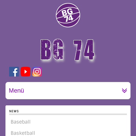
BG 74
GÖTTINGEN
Menü
NEWS
Baseball
Basketball