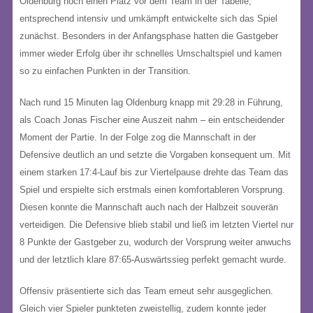
Oldenburg noch einen Platz vor dem Team in der Tabelle,
entsprechend intensiv und umkämpft entwickelte sich das Spiel
zunächst. Besonders in der Anfangsphase hatten die Gastgeber
immer wieder Erfolg über ihr schnelles Umschaltspiel und kamen
so zu einfachen Punkten in der Transition.
Nach rund 15 Minuten lag Oldenburg knapp mit 29:28 in Führung,
als Coach Jonas Fischer eine Auszeit nahm – ein entscheidender
Moment der Partie. In der Folge zog die Mannschaft in der
Defensive deutlich an und setzte die Vorgaben konsequent um. Mit
einem starken 17:4-Lauf bis zur Viertelpause drehte das Team das
Spiel und erspielte sich erstmals einen komfortableren Vorsprung.
Diesen konnte die Mannschaft auch nach der Halbzeit souverän
verteidigen. Die Defensive blieb stabil und ließ im letzten Viertel nur
8 Punkte der Gastgeber zu, wodurch der Vorsprung weiter anwuchs
und der letztlich klare 87:65-Auswärtssieg perfekt gemacht wurde.
Offensiv präsentierte sich das Team erneut sehr ausgeglichen.
Gleich vier Spieler punkteten zweistellig, zudem konnte jeder