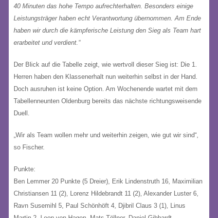
40 Minuten das hohe Tempo aufrechterhalten. Besonders einige
Leistungsträger haben echt Verantwortung übernommen. Am Ende
haben wir durch die kämpferische Leistung den Sieg als Team hart
erarbeitet und verdient.“
Der Blick auf die Tabelle zeigt, wie wertvoll dieser Sieg ist: Die 1.
Herren haben den Klassenerhalt nun weiterhin selbst in der Hand.
Doch ausruhen ist keine Option. Am Wochenende wartet mit dem
Tabellenneunten Oldenburg bereits das nächste richtungsweisende
Duell.
„Wir als Team wollen mehr und weiterhin zeigen, wie gut wir sind“,
so Fischer.
Punkte:
Ben Lemmer 20 Punkte (5 Dreier), Erik Lindenstruth 16, Maximilian
Christiansen 11 (2), Lorenz Hildebrandt 11 (2), Alexander Luster 6,
Ravn Susemihl 5, Paul Schönhöft 4, Djibril Claus 3 (1), Linus
Martin 2, Leon von Hagen, Mats Töllner, Daniel Gibhardt