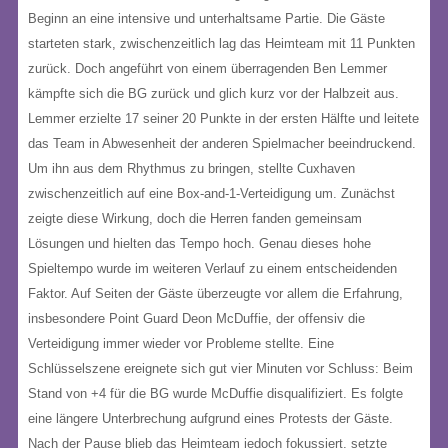
Beginn an eine intensive und unterhaltsame Partie. Die Gäste
starteten stark, zwischenzeitlich lag das Heimteam mit 11 Punkten
zurück. Doch angeführt von einem überragenden Ben Lemmer
kämpfte sich die BG zurück und glich kurz vor der Halbzeit aus.
Lemmer erzielte 17 seiner 20 Punkte in der ersten Hälfte und leitete
das Team in Abwesenheit der anderen Spielmacher beeindruckend.
Um ihn aus dem Rhythmus zu bringen, stellte Cuxhaven
zwischenzeitlich auf eine Box-and-1-Verteidigung um. Zunächst
zeigte diese Wirkung, doch die Herren fanden gemeinsam
Lösungen und hielten das Tempo hoch. Genau dieses hohe
Spieltempo wurde im weiteren Verlauf zu einem entscheidenden
Faktor. Auf Seiten der Gäste überzeugte vor allem die Erfahrung,
insbesondere Point Guard Deon McDuffie, der offensiv die
Verteidigung immer wieder vor Probleme stellte. Eine
Schlüsselszene ereignete sich gut vier Minuten vor Schluss: Beim
Stand von +4 für die BG wurde McDuffie disqualifiziert. Es folgte
eine längere Unterbrechung aufgrund eines Protests der Gäste.
Nach der Pause blieb das Heimteam jedoch fokussiert, setzte