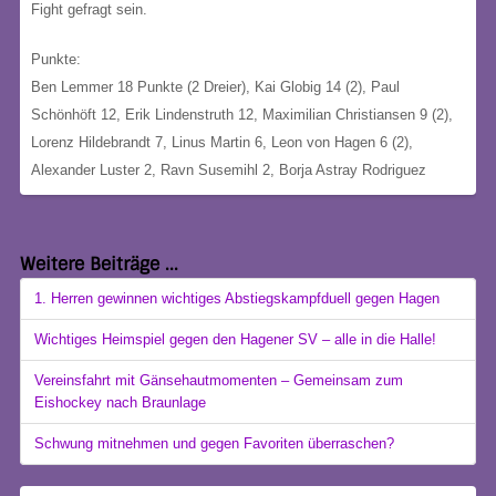
Fight gefragt sein.
Punkte:
Ben Lemmer 18 Punkte (2 Dreier), Kai Globig 14 (2), Paul
Schönhöft 12, Erik Lindenstruth 12, Maximilian Christiansen 9 (2),
Lorenz Hildebrandt 7, Linus Martin 6, Leon von Hagen 6 (2),
Alexander Luster 2, Ravn Susemihl 2, Borja Astray Rodriguez
Weitere Beiträge ...
1. Herren gewinnen wichtiges Abstiegskampfduell gegen Hagen
Wichtiges Heimspiel gegen den Hagener SV – alle in die Halle!
Vereinsfahrt mit Gänsehautmomenten – Gemeinsam zum
Eishockey nach Braunlage
Schwung mitnehmen und gegen Favoriten überraschen?