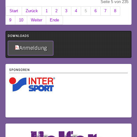
Seite 5 von 235
Start
Zurück
1
2
3
4
5
6
7
8
9
10
Weiter
Ende
DOWNLOADS
Anmeldung
SPONSOREN