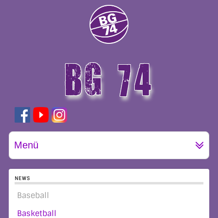
BG 74
GÖTTINGEN
Menü
NEWS
Baseball
Basketball