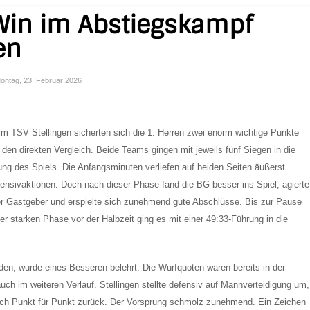
Win im Abstiegskampf
en
 Montag, 23. Februar 2026
im TSV Stellingen sicherten sich die 1. Herren zwei enorm wichtige Punkte
n direkten Vergleich. Beide Teams gingen mit jeweils fünf Siegen in die
ng des Spiels. Die Anfangsminuten verliefen auf beiden Seiten äußerst
ffensivaktionen. Doch nach dieser Phase fand die BG besser ins Spiel, agierte
er Gastgeber und erspielte sich zunehmend gute Abschlüsse. Bis zur Pause
er starken Phase vor der Halbzeit ging es mit einer 49:33-Führung in die
den, wurde eines Besseren belehrt. Die Wurfquoten waren bereits in der
uch im weiteren Verlauf. Stellingen stellte defensiv auf Mannverteidigung um,
sich Punkt für Punkt zurück. Der Vorsprung schmolz zunehmend. Ein Zeichen