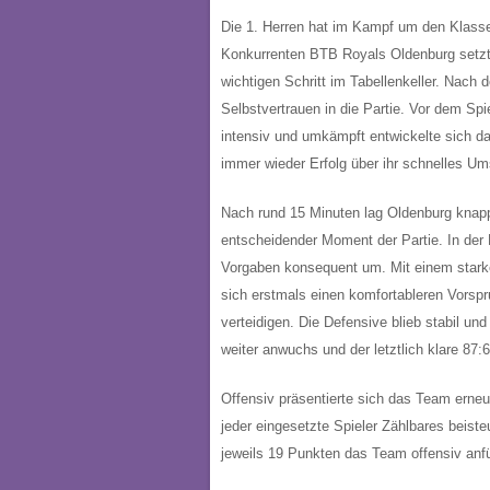
Die 1. Herren hat im Kampf um den Klasse
Konkurrenten BTB Royals Oldenburg setzte
wichtigen Schritt im Tabellenkeller. Nach
Selbstvertrauen in die Partie. Vor dem Sp
intensiv und umkämpft entwickelte sich d
immer wieder Erfolg über ihr schnelles Um
Nach rund 15 Minuten lag Oldenburg knapp
entscheidender Moment der Partie. In der 
Vorgaben konsequent um. Mit einem starke
sich erstmals einen komfortableren Vorsp
verteidigen. Die Defensive blieb stabil un
weiter anwuchs und der letztlich klare 87
Offensiv präsentierte sich das Team erneu
jeder eingesetzte Spieler Zählbares beist
jeweils 19 Punkten das Team offensiv anfü