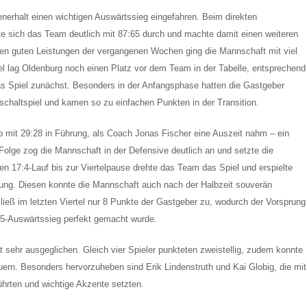
nerhalt einen wichtigen Auswärtssieg eingefahren. Beim direkten
 sich das Team deutlich mit 87:65 durch und machte damit einen weiteren
 den guten Leistungen der vergangenen Wochen ging die Mannschaft mit viel
iel lag Oldenburg noch einen Platz vor dem Team in der Tabelle, entsprechend
as Spiel zunächst. Besonders in der Anfangsphase hatten die Gastgeber
schaltspiel und kamen so zu einfachen Punkten in der Transition.
 mit 29:28 in Führung, als Coach Jonas Fischer eine Auszeit nahm – ein
Folge zog die Mannschaft in der Defensive deutlich an und setzte die
n 17:4-Lauf bis zur Viertelpause drehte das Team das Spiel und erspielte
rung. Diesen konnte die Mannschaft auch nach der Halbzeit souverän
d ließ im letzten Viertel nur 8 Punkte der Gastgeber zu, wodurch der Vorsprung
:65-Auswärtssieg perfekt gemacht wurde.
t sehr ausgeglichen. Gleich vier Spieler punkteten zweistellig, zudem konnte
euern. Besonders hervorzuheben sind Erik Lindenstruth und Kai Globig, die mit
hrten und wichtige Akzente setzten.