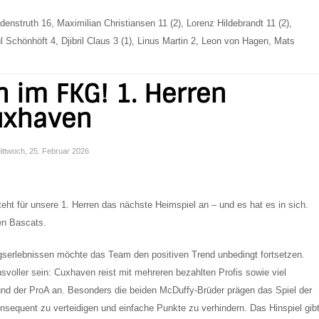
enstruth 16, Maximilian Christiansen 11 (2), Lorenz Hildebrandt 11 (2),
 Schönhöft 4, Djibril Claus 3 (1), Linus Martin 2, Leon von Hagen, Mats
h im FKG! 1. Herren
uxhaven
 Mittwoch, 25. Februar 2026
ht für unsere 1. Herren das nächste Heimspiel an – und es hat es in sich.
n Bascats
.
serlebnissen möchte das Team den positiven Trend unbedingt fortsetzen.
oller sein: Cuxhaven reist mit mehreren bezahlten Profis sowie viel
nd der
ProA
an. Besonders die beiden McDuffy-Brüder prägen das Spiel der
sequent zu verteidigen und einfache Punkte zu verhindern. Das Hinspiel gib