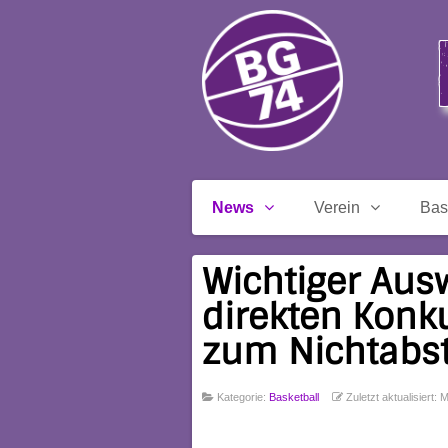
News
Verein
Bas
Wichtiger Aus
direkten Konku
zum Nichtabst
Kategorie:
Basketball
Zuletzt aktualisiert: