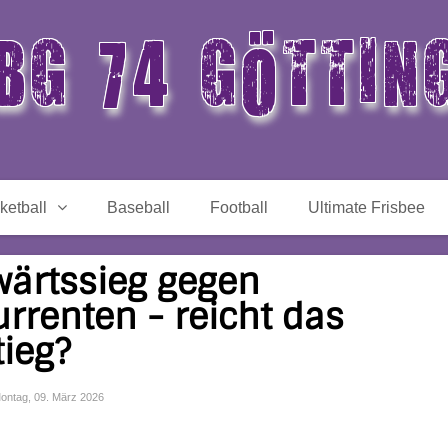
BG 74 GÖTTIN
ketball
Baseball
Football
Ultimate Frisbee
wärtssieg gegen
rrenten - reicht das
ieg?
 Montag, 09. März 2026