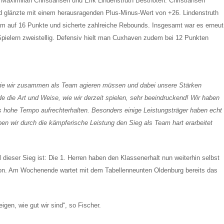
aximilian Christiansen und Erik Lindenstruth Bestnoten. Christiansen
nd glänzte mit einem herausragenden Plus-Minus-Wert von +26. Lindenstruth
am auf 16 Punkte und sicherte zahlreiche Rebounds. Insgesamt war es erneut
Spielern zweistellig. Defensiv hielt man Cuxhaven zudem bei 12 Punkten
ie wir zusammen als Team agieren müssen und dabei unsere Stärken
e die Art und Weise, wie wir derzeit spielen, sehr beeindruckend! Wir haben
as hohe Tempo aufrechterhalten. Besonders einige Leistungsträger haben echt
 wir durch die kämpferische Leistung den Sieg als Team hart erarbeitet
ll dieser Sieg ist: Die 1. Herren haben den Klassenerhalt nun weiterhin selbst
ion. Am Wochenende wartet mit dem Tabellenneunten Oldenburg bereits das
igen, wie gut wir sind“, so Fischer.