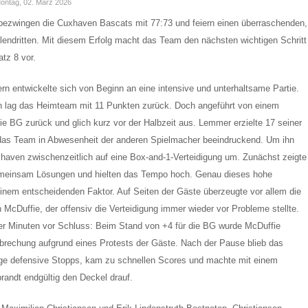
 Montag, 02. März 2026
bezwingen die Cuxhaven Bascats mit 77:73 und feiern einen überraschenden,
lendritten. Mit diesem Erfolg macht das Team den nächsten wichtigen Schritt
tz 8 vor.
ern entwickelte sich von Beginn an eine intensive und unterhaltsame Partie.
ich lag das Heimteam mit 11 Punkten zurück. Doch angeführt von einem
 BG zurück und glich kurz vor der Halbzeit aus. Lemmer erzielte 17 seiner
te das Team in Abwesenheit der anderen Spielmacher beeindruckend. Um ihn
haven zwischenzeitlich auf eine Box-and-1-Verteidigung um. Zunächst zeigte
emeinsam Lösungen und hielten das Tempo hoch. Genau dieses hohe
inem entscheidenden Faktor. Auf Seiten der Gäste überzeugte vor allem die
McDuffie, der offensiv die Verteidigung immer wieder vor Probleme stellte.
ier Minuten vor Schluss: Beim Stand von +4 für die BG wurde McDuffie
terbrechung aufgrund eines Protests der Gäste. Nach der Pause blieb das
ige defensive Stopps, kam zu schnellen Scores und machte mit einem
randt endgültig den Deckel drauf.