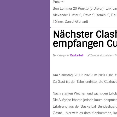
Punkte:
Ben Lemmer 20 Punkte (5 Dreier), Erik Lind
Alexander Luster 6, Ravn Susemihl 5, Paul
Töllner, Daniel Gibhardt
Nächster Clas
empfangen C
Kategorie:
Basketball
Zuletzt aktualisiert:
Am Samstag, 28.02.2026 um 20:00 Uhr, ste
Zu Gast ist der Tabellendritte, die
Cuxhave
Nach starken Wochen und wichtigen Erfolg
Die Aufgabe könnte jedoch kaum anspruchsv
Erfahrung aus der
Basketball Bundesliga
u
Gäste – hier wird es darauf ankommen, kon