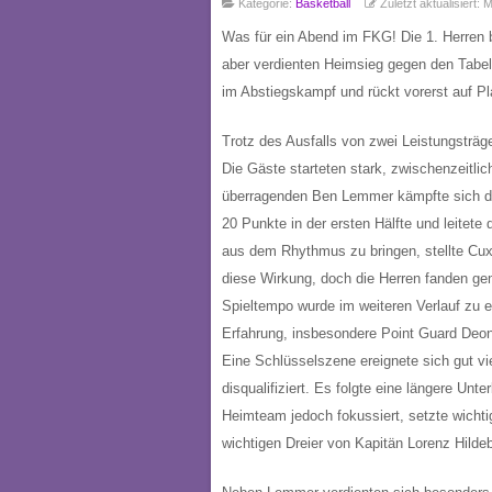
Kategorie:
Basketball
Zuletzt aktualisiert:
Was für ein Abend im FKG! Die 1. Herren 
aber verdienten Heimsieg gegen den Tabel
im Abstiegskampf und rückt vorerst auf Pla
Trotz des Ausfalls von zwei Leistungsträg
Die Gäste starteten stark, zwischenzeitl
überragenden Ben Lemmer kämpfte sich die
20 Punkte in der ersten Hälfte und leite
aus dem Rhythmus zu bringen, stellte Cux
diese Wirkung, doch die Herren fanden g
Spieltempo wurde im weiteren Verlauf zu e
Erfahrung, insbesondere Point Guard Deon 
Eine Schlüsselszene ereignete sich gut v
disqualifiziert. Es folgte eine längere Un
Heimteam jedoch fokussiert, setzte wicht
wichtigen Dreier von Kapitän Lorenz Hildeb