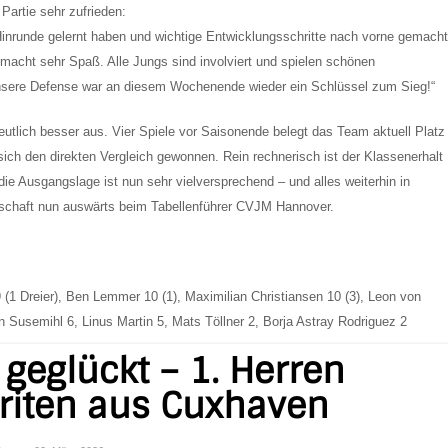
Partie sehr zufrieden:
 Hinrunde gelernt haben und wichtige Entwicklungsschritte nach vorne gemacht
, macht sehr Spaß. Alle Jungs sind involviert und spielen schönen
ere Defense war an diesem Wochenende wieder ein Schlüssel zum Sieg!“
deutlich besser aus. Vier Spiele vor Saisonende belegt das Team aktuell Platz
sich den direkten Vergleich gewonnen. Rein rechnerisch ist der Klassenerhalt
die Ausgangslage ist nun sehr vielversprechend – und alles weiterhin in
nschaft nun auswärts beim Tabellenführer CVJM Hannover.
 (1 Dreier), Ben Lemmer 10 (1), Maximilian Christiansen 10 (3), Leon von
n Susemihl 6, Linus Martin 5, Mats Töllner 2, Borja Astray Rodriguez 2
geglückt – 1. Herren
riten aus Cuxhaven