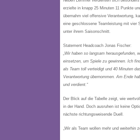
Neben Lemmer verdienten sich besonders M
erzielte in knapp 25 Minuten 11 Punkte u
übernahm viel offensive Verantwortung, k
eine geschlossene Teamleistung mit vier 
unter ihrem Saisonschnitt.
Statement Headcoach Jonas Fischer:
„Wir haben so langsam herausgefunden, w
einsetzen, um Spiele zu gewinnen. Ich find
als Team toll verteidigt und 40 Minuten d
Verantwortung übernommen. Am Ende haben
und verdient.“
Der Blick auf die Tabelle zeigt, wie wertvo
in der Hand. Doch ausruhen ist keine Opt
nächste richtungsweisende Duell.
„Wir als Team wollen mehr und weiterhin ze